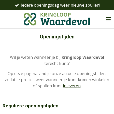
Iedere openingsdag weer nieuwe spullen!
Ga
direct
naar
de
hoofdinhoud
Openingstijden
Wil je weten wanneer je bij
Kringloop Waardevol
terecht kunt?
Op deze pagina vind je onze actuele openingstijden,
zodat je precies weet wanneer je kunt komen winkelen
of spullen kunt
inleveren
.
Reguliere openingstijden