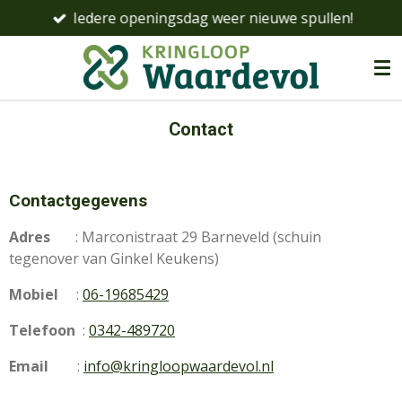
Iedere openingsdag weer nieuwe spullen!
Ga
direct
naar
de
hoofdinhoud
Contact
Contactgegevens
Adres
: Marconistraat 29 Barneveld (schuin
tegenover van Ginkel Keukens)
Mobiel
:
06-19685429
Telefoon
:
0342-489720
Email
:
info@kringloopwaardevol.nl